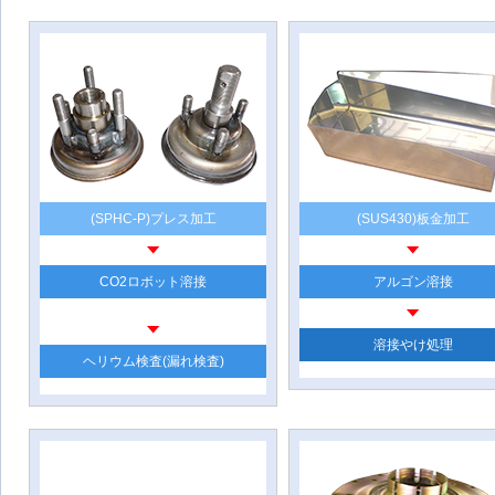
(SPHC-P)プレス加工
(SUS430)板金加工
CO2ロボット溶接
アルゴン溶接
溶接やけ処理
ヘリウム検査(漏れ検査)