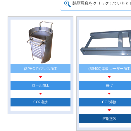
製品写真をクリックしていただ
(SPHC-P)プレス加工
(SS400)厚板 レーザー加工
ロール加工
曲げ
CO2溶接
CO2溶接
溶剤塗装