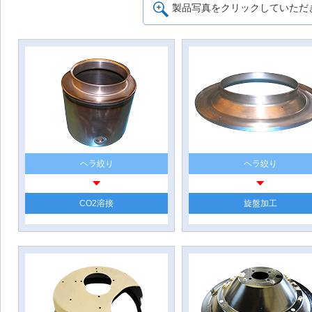
製品写真をクリックしていただ
ヘラ絞り
ヘラ絞り
CO2溶接
旋盤加工