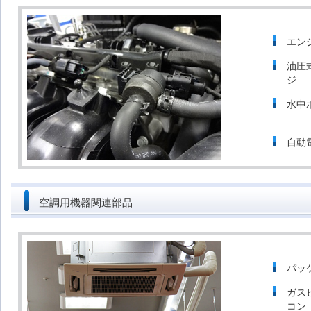
エン
油圧
ジ
水中
自動
空調用機器関連部品
パッ
ガス
コン