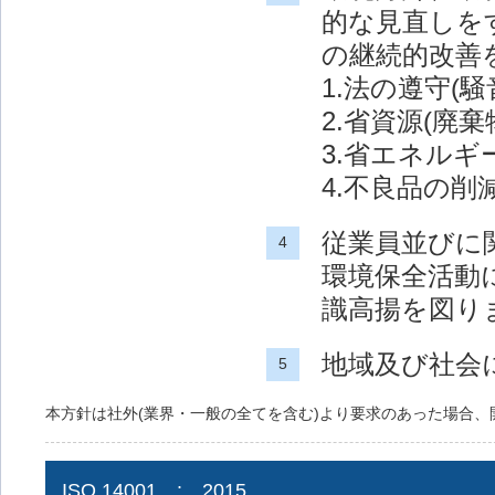
的な見直しを
の継続的改善
1.法の遵守(騒
2.省資源(廃
3.省エネルギ
4.不良品の削
従業員並びに
4
環境保全活動
識高揚を図り
地域及び社会
5
本方針は社外(業界・一般の全てを含む)より要求のあった場合、
ISO 14001 : 2015