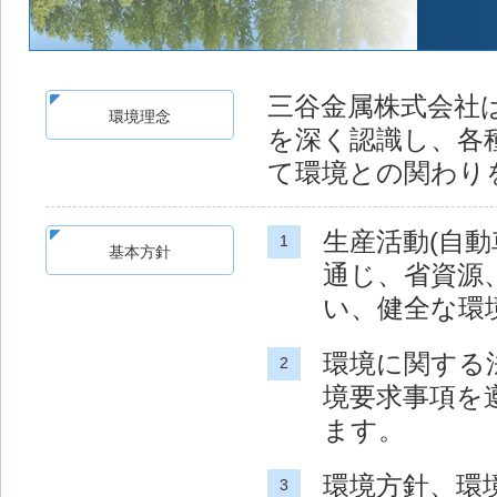
三谷金属株式会社
環境理念
を深く認識し、各
て環境との関わり
生産活動(自
1
基本方針
通じ、省資源
い、健全な環
環境に関する
2
境要求事項を
ます。
環境方針、環
3