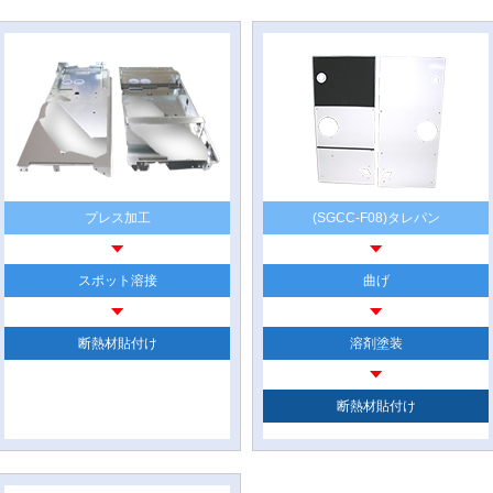
プレス加工
(SGCC-F08)タレパン
スポット溶接
曲げ
断熱材貼付け
溶剤塗装
断熱材貼付け