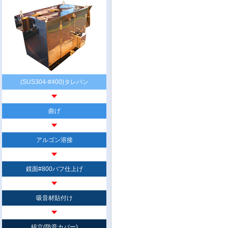
(SUS304-#400)タレパン
曲げ
アルゴン溶接
鏡面#800バフ仕上げ
吸音材貼付け
組立(防音カバー)