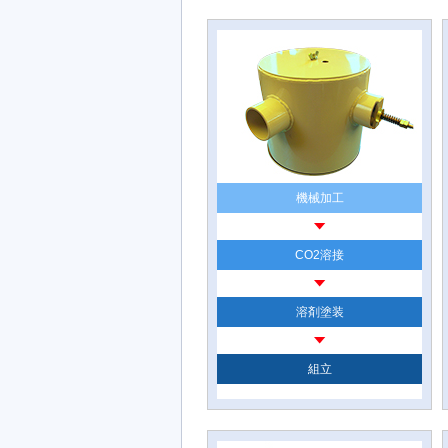
機械加工
CO2溶接
溶剤塗装
組立