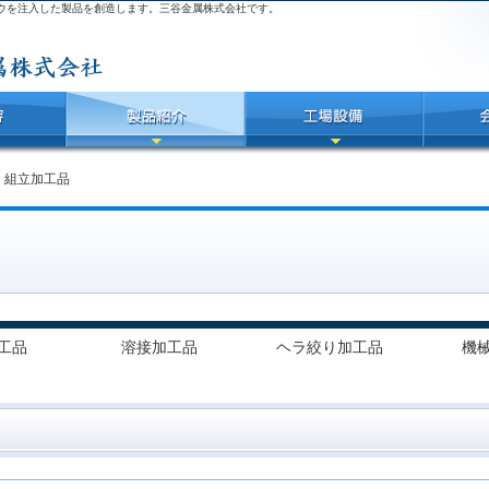
ウを注入した製品を創造します。三谷金属株式会社です。
＞
組立加工品
工品
溶接加工品
ヘラ絞り加工品
機