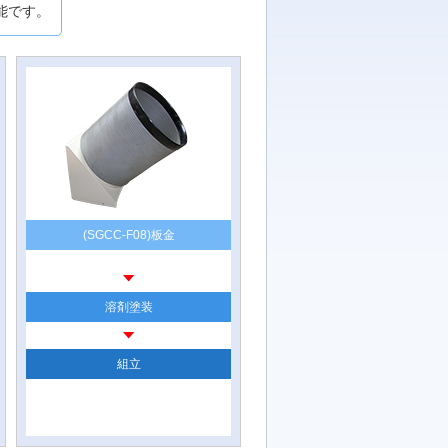
能です。
(SGCC-F08)板金
溶剤塗装
組立