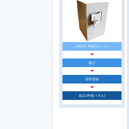
(SGCC-F08)タレパン
曲げ
溶剤塗装
組立(外装パネル)