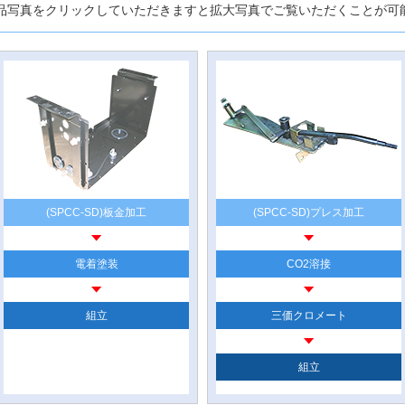
品写真をクリックしていただきますと拡大写真でご覧いただくことが可
(SPCC-SD)板金加工
(SPCC-SD)プレス加工
電着塗装
CO2溶接
組立
三価クロメート
組立